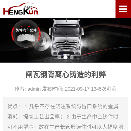
闸瓦钢背离心铸造的利弊
作者: admin 发布时间: 2021-09-17 1345次浏览
优点： 1.几乎不存在浇注系统与冒口系统的金属
消耗，提高工艺出品率； 2.由于生产中空铸件时
可不用型芯，故在生产长管形铸件时可以大幅度地